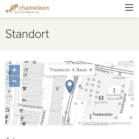
Über uns
Standort
Team
Firmenportrait
Nachhaltigkeit
+
Theaterstr. 4, Basel
Engagement
−
Standort
Anlagelösungen
©
OpenStreetMap
contributors.
Fonds