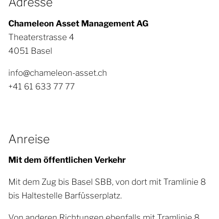
Adresse
News
Chameleon Asset Management AG
Theaterstrasse 4
Kontakt
4051 Basel
info@chameleon-asset.ch
+41 61 633 77 77
Anreise
Mit dem öffentlichen Verkehr
Mit dem Zug bis Basel SBB, von dort mit Tramlinie 8
bis Haltestelle Barfüsserplatz.
Von anderen Richtungen ebenfalls mit Tramlinie 8