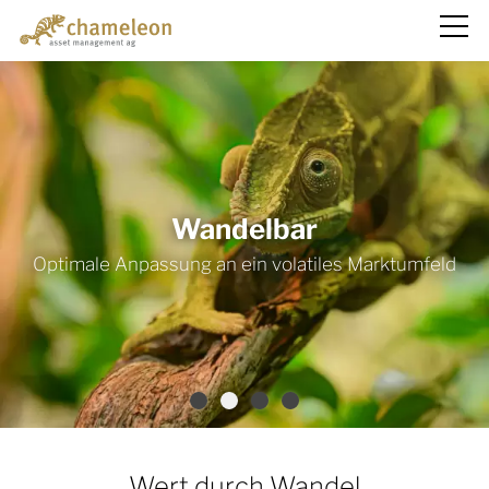
Über uns
Anlagelösungen
Fonds
News
Kontakt
Wert durch Wandel